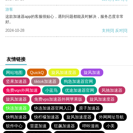
游客
这款加速器app的客服很贴心，遇到问题都能及时解决，服务态度非常
好。
2024-10-28
支持
[0]
反对
[0]
友情链接
网站地图
QuickQ
旋风加速度器
旋风加速
坚果加速器
tiktok加速器
狗急加速器官网
免费vqn外网加速
小蓝鸟
优途加速器官网
风驰加速器
旋风加速器
免费vps加速器外网苹果版
旋风加速度器
快连加速器
快连加速器官网入口
原子加速器
快鸭加速器
快柠檬加速器
旋风加速度器
外网网址导航
软件中心
雷霆加速
狂飙加速器
哔咔漫画
小美