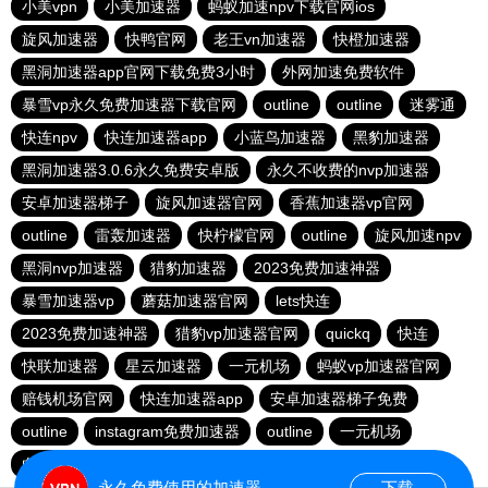
小美vpn
小美加速器
蚂蚁加速npv下载官网ios
旋风加速器
快鸭官网
老王vn加速器
快橙加速器
黑洞加速器app官网下载免费3小时
外网加速免费软件
暴雪vp永久免费加速器下载官网
outline
outline
迷雾通
快连npv
快连加速器app
小蓝鸟加速器
黑豹加速器
黑洞加速器3.0.6永久免费安卓版
永久不收费的nvp加速器
安卓加速器梯子
旋风加速器官网
香蕉加速器vp官网
outline
雷轰加速器
快柠檬官网
outline
旋风加速npv
黑洞nvp加速器
猎豹加速器
2023免费加速神器
暴雪加速器vp
蘑菇加速器官网
lets快连
2023免费加速神器
猎豹vp加速器官网
quickq
快连
快联加速器
星云加速器
一元机场
蚂蚁vp加速器官网
赔钱机场官网
快连加速器app
安卓加速器梯子免费
outline
instagram免费加速器
outline
一元机场
白鲸加速官方正版
纸飞机加速器
永久免费使用的加速器
下载