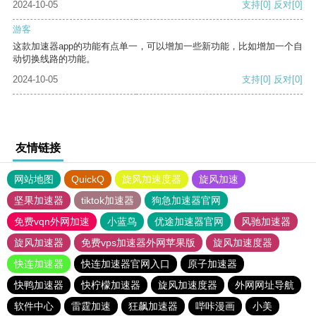
2024-10-05
支持
[0]
反对
[0]
游客
这款加速器app的功能有点单一，可以增加一些新功能，比如增加一个自
动切换线路的功能。
2024-10-05
支持
[0]
反对
[0]
友情链接
网站地图
QuickQ
旋风加速度器
旋风加速
坚果加速器
tiktok加速器
狗急加速器官网
免费vqn外网加速
小蓝鸟
优途加速器官网
风驰加速器
旋风加速器
免费vps加速器外网苹果版
旋风加速度器
快连加速器
快连加速器官网入口
原子加速器
快鸭加速器
快柠檬加速器
旋风加速度器
外网网址导航
软件中心
雷霆加速
狂飙加速器
哔咔漫画
小美