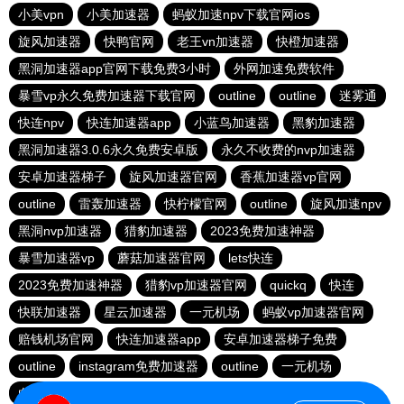
小美vpn
小美加速器
蚂蚁加速npv下载官网ios
旋风加速器
快鸭官网
老王vn加速器
快橙加速器
黑洞加速器app官网下载免费3小时
外网加速免费软件
暴雪vp永久免费加速器下载官网
outline
outline
迷雾通
快连npv
快连加速器app
小蓝鸟加速器
黑豹加速器
黑洞加速器3.0.6永久免费安卓版
永久不收费的nvp加速器
安卓加速器梯子
旋风加速器官网
香蕉加速器vp官网
outline
雷轰加速器
快柠檬官网
outline
旋风加速npv
黑洞nvp加速器
猎豹加速器
2023免费加速神器
暴雪加速器vp
蘑菇加速器官网
lets快连
2023免费加速神器
猎豹vp加速器官网
quickq
快连
快联加速器
星云加速器
一元机场
蚂蚁vp加速器官网
赔钱机场官网
快连加速器app
安卓加速器梯子免费
outline
instagram免费加速器
outline
一元机场
白鲸加速官方正版
纸飞机加速器