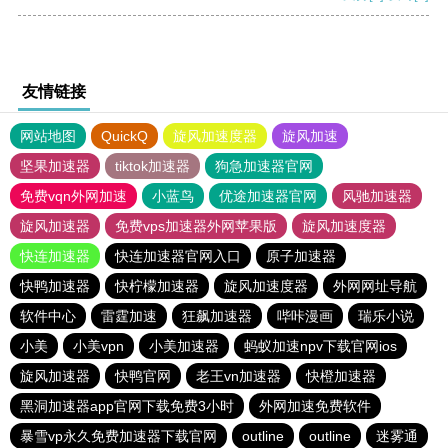
友情链接
网站地图
QuickQ
旋风加速度器
旋风加速
坚果加速器
tiktok加速器
狗急加速器官网
免费vqn外网加速
小蓝鸟
优途加速器官网
风驰加速器
旋风加速器
免费vps加速器外网苹果版
旋风加速度器
快连加速器
快连加速器官网入口
原子加速器
快鸭加速器
快柠檬加速器
旋风加速度器
外网网址导航
软件中心
雷霆加速
狂飙加速器
哔咔漫画
瑞乐小说
小美
小美vpn
小美加速器
蚂蚁加速npv下载官网ios
旋风加速器
快鸭官网
老王vn加速器
快橙加速器
黑洞加速器app官网下载免费3小时
外网加速免费软件
暴雪vp永久免费加速器下载官网
outline
outline
迷雾通