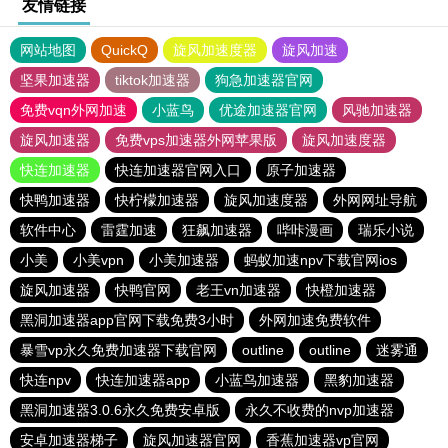
友情链接
网站地图
QuickQ
旋风加速度器
旋风加速
坚果加速器
tiktok加速器
狗急加速器官网
免费vqn外网加速
小蓝鸟
优途加速器官网
风驰加速器
旋风加速器
免费vps加速器外网苹果版
旋风加速度器
快连加速器
快连加速器官网入口
原子加速器
快鸭加速器
快柠檬加速器
旋风加速度器
外网网址导航
软件中心
雷霆加速
狂飙加速器
哔咔漫画
瑞乐小说
小美
小美vpn
小美加速器
蚂蚁加速npv下载官网ios
旋风加速器
快鸭官网
老王vn加速器
快橙加速器
黑洞加速器app官网下载免费3小时
外网加速免费软件
暴雪vp永久免费加速器下载官网
outline
outline
迷雾通
快连npv
快连加速器app
小蓝鸟加速器
黑豹加速器
黑洞加速器3.0.6永久免费安卓版
永久不收费的nvp加速器
安卓加速器梯子
旋风加速器官网
香蕉加速器vp官网