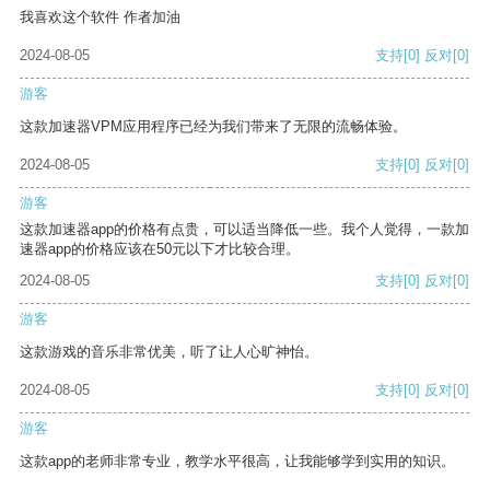
我喜欢这个软件 作者加油
2024-08-05
支持
[0]
反对
[0]
游客
这款加速器VPM应用程序已经为我们带来了无限的流畅体验。
2024-08-05
支持
[0]
反对
[0]
游客
这款加速器app的价格有点贵，可以适当降低一些。我个人觉得，一款加
速器app的价格应该在50元以下才比较合理。
2024-08-05
支持
[0]
反对
[0]
游客
这款游戏的音乐非常优美，听了让人心旷神怡。
2024-08-05
支持
[0]
反对
[0]
游客
这款app的老师非常专业，教学水平很高，让我能够学到实用的知识。