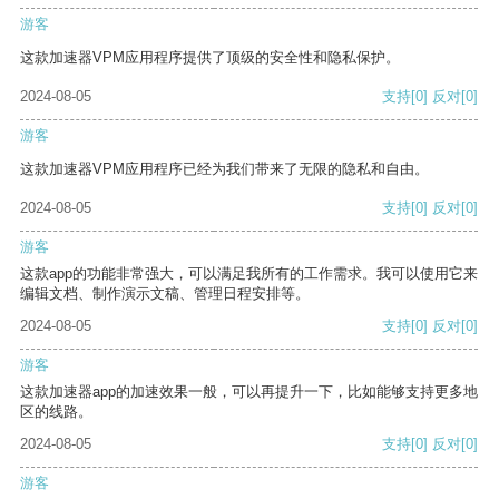
游客
这款加速器VPM应用程序提供了顶级的安全性和隐私保护。
2024-08-05
支持
[0]
反对
[0]
游客
这款加速器VPM应用程序已经为我们带来了无限的隐私和自由。
2024-08-05
支持
[0]
反对
[0]
游客
这款app的功能非常强大，可以满足我所有的工作需求。我可以使用它来
编辑文档、制作演示文稿、管理日程安排等。
2024-08-05
支持
[0]
反对
[0]
游客
这款加速器app的加速效果一般，可以再提升一下，比如能够支持更多地
区的线路。
2024-08-05
支持
[0]
反对
[0]
游客