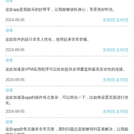
游客
这款app是我娱乐的好帮手，让我能够放松身心，享受美好时光。
2024-08-05
支持
[0]
反对
[0]
游客
这款软件的设计非常人性化，使用起来非常舒服。
2024-08-05
支持
[0]
反对
[0]
游客
这款加速器VPM应用程序可以给你提供全球覆盖和最高安全性的连接。
2024-08-05
支持
[0]
反对
[0]
游客
这款加速器app的操作有点复杂，可以简化一下，比如将设置页面进行优
化。
2024-08-05
支持
[0]
反对
[0]
游客
这款app的售后服务非常完善，遇到问题总是能够得到妥善解决，让我能