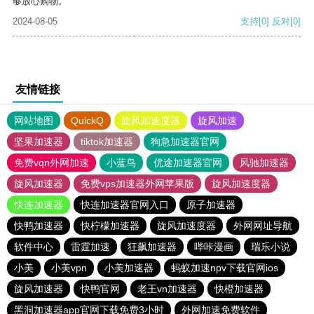
够放心购物。
2024-08-05
支持
[0]
反对
[0]
友情链接
网站地图
QuickQ
旋风加速度器
旋风加速
坚果加速器
tiktok加速器
狗急加速器官网
免费vqn外网加速
小蓝鸟
优途加速器官网
风驰加速器
旋风加速器
免费vps加速器外网苹果版
旋风加速度器
快连加速器
快连加速器官网入口
原子加速器
快鸭加速器
快柠檬加速器
旋风加速度器
外网网址导航
软件中心
雷霆加速
狂飙加速器
哔咔漫画
瑞乐小说
小美
小美vpn
小美加速器
蚂蚁加速npv下载官网ios
旋风加速器
快鸭官网
老王vn加速器
快橙加速器
黑洞加速器app官网下载免费3小时
外网加速免费软件