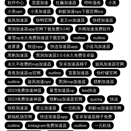
软件中心
雷霆加速
狂飙加速器
哔咔漫画
小美
小美vpn
小美加速器
蚂蚁加速npv下载官网ios
旋风加速器
快鸭官网
老王vn加速器
快橙加速器
黑洞加速器app官网下载免费3小时
外网加速免费软件
暴雪vp永久免费加速器下载官网
outline
outline
迷雾通
快连npv
快连加速器app
小蓝鸟加速器
黑豹加速器
黑洞加速器3.0.6永久免费安卓版
永久不收费的nvp加速器
安卓加速器梯子
旋风加速器官网
香蕉加速器vp官网
outline
雷轰加速器
快柠檬官网
outline
旋风加速npv
黑洞nvp加速器
猎豹加速器
2023免费加速神器
暴雪加速器vp
lets快连
2023免费加速神器
猎豹vp加速器官网
quickq
快连
快联加速器
星云加速器
一元机场
蚂蚁vp加速器官网
赔钱机场官网
快连加速器app
安卓加速器梯子免费
outline
instagram免费加速器
outline
一元机场