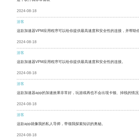
2024-08-18
游客
这款加速器VPM应用程序可以给你提供最高速度和安全性的连接，并帮助
2024-08-18
游客
这款加速器VPM应用程序可以给你提供最高速度和安全性的连接。
2024-08-18
游客
这款加速器app的加速效果非常好，玩游戏再也不会出现卡顿、掉线的情况
2024-08-18
游客
这款app就像我的私人导师，带领我探索知识的奥秘。
2024-08-18