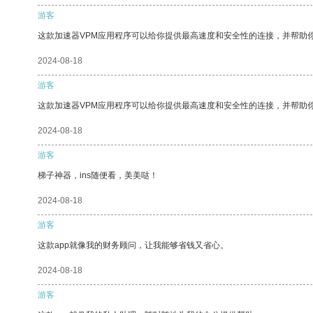
游客
这款加速器VPM应用程序可以给你提供最高速度和安全性的连接，并帮助
2024-08-18
游客
这款加速器VPM应用程序可以给你提供最高速度和安全性的连接，并帮助
2024-08-18
游客
梯子神器，ins随便看，美美哒！
2024-08-18
游客
这款app就像我的财务顾问，让我能够省钱又省心。
2024-08-18
游客