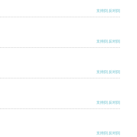
支持
[0]
反对
[0]
支持
[0]
反对
[0]
支持
[0]
反对
[0]
支持
[0]
反对
[0]
支持
[0]
反对
[0]