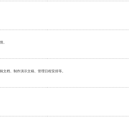
情。
编辑文档、制作演示文稿、管理日程安排等。