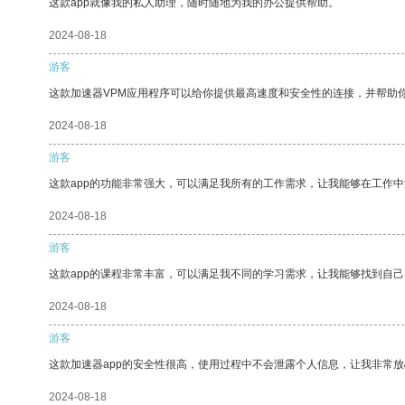
这款app就像我的私人助理，随时随地为我的办公提供帮助。
2024-08-18
游客
这款加速器VPM应用程序可以给你提供最高速度和安全性的连接，并帮助
2024-08-18
游客
这款app的功能非常强大，可以满足我所有的工作需求，让我能够在工作
2024-08-18
游客
这款app的课程非常丰富，可以满足我不同的学习需求，让我能够找到自
2024-08-18
游客
这款加速器app的安全性很高，使用过程中不会泄露个人信息，让我非常放
2024-08-18