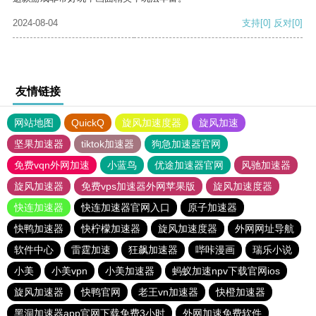
2024-08-04
支持
[0]
反对
[0]
友情链接
网站地图
QuickQ
旋风加速度器
旋风加速
坚果加速器
tiktok加速器
狗急加速器官网
免费vqn外网加速
小蓝鸟
优途加速器官网
风驰加速器
旋风加速器
免费vps加速器外网苹果版
旋风加速度器
快连加速器
快连加速器官网入口
原子加速器
快鸭加速器
快柠檬加速器
旋风加速度器
外网网址导航
软件中心
雷霆加速
狂飙加速器
哔咔漫画
瑞乐小说
小美
小美vpn
小美加速器
蚂蚁加速npv下载官网ios
旋风加速器
快鸭官网
老王vn加速器
快橙加速器
黑洞加速器app官网下载免费3小时
外网加速免费软件