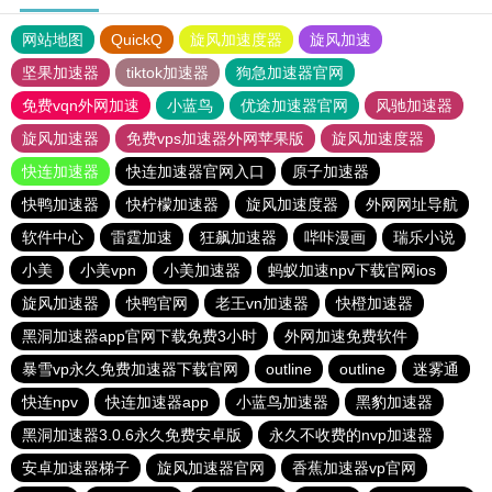
网站地图
QuickQ
旋风加速度器
旋风加速
坚果加速器
tiktok加速器
狗急加速器官网
免费vqn外网加速
小蓝鸟
优途加速器官网
风驰加速器
旋风加速器
免费vps加速器外网苹果版
旋风加速度器
快连加速器
快连加速器官网入口
原子加速器
快鸭加速器
快柠檬加速器
旋风加速度器
外网网址导航
软件中心
雷霆加速
狂飙加速器
哔咔漫画
瑞乐小说
小美
小美vpn
小美加速器
蚂蚁加速npv下载官网ios
旋风加速器
快鸭官网
老王vn加速器
快橙加速器
黑洞加速器app官网下载免费3小时
外网加速免费软件
暴雪vp永久免费加速器下载官网
outline
outline
迷雾通
快连npv
快连加速器app
小蓝鸟加速器
黑豹加速器
黑洞加速器3.0.6永久免费安卓版
永久不收费的nvp加速器
安卓加速器梯子
旋风加速器官网
香蕉加速器vp官网